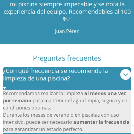
l
l
l
l
l
g
o
mi piscina siempre impecable y se nota la
:
a
r
o
a
a
a
a
a
experiencia del equipo. Recomendables al 100
c
3
a
k
s
s
s
s
%.”
i
.
m
ó
8
Juan Pérez
n
4
4
6
6
Preguntas frecuentes
0
¿Con qué frecuencia se recomienda la
1
limpieza de una piscina?
9
4
1
Recomendamos realizar la limpieza
al menos una vez
7
por semana
para mantener el agua limpia, segura y en
4
condiciones óptimas.
8
Durante los meses de verano o en piscinas con uso
e
intensivo, puede ser necesario
aumentar la frecuencia
s
para garantizar un estado perfecto.