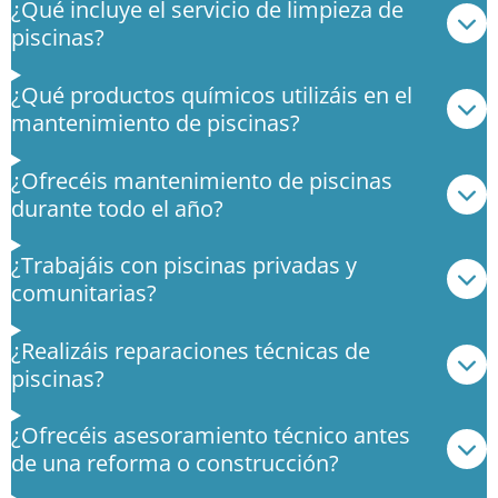
t
¿Qué incluye el servicio de limpieza de
r
piscinas?
e
l
¿Qué productos químicos utilizáis en el
l
mantenimiento de piscinas?
a
s
¿Ofrecéis mantenimiento de piscinas
durante todo el año?
¿Trabajáis con piscinas privadas y
comunitarias?
¿Realizáis reparaciones técnicas de
piscinas?
¿Ofrecéis asesoramiento técnico antes
de una reforma o construcción?