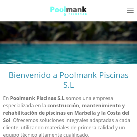
Ir
al
contenido
principal
Bienvenido a Poolmank Piscinas
S.L
En
Poolmank Piscinas S.L
somos una empresa
especializada en la
construcción, mantenimiento y
rehabilitación de piscinas en Marbella y la Costa del
Sol
. Ofrecemos soluciones integrales adaptadas a cada
cliente, utilizando materiales de primera calidad y un
equipo técnico altamente cualificado.